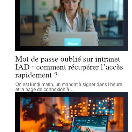
Mot de passe oublié sur intranet
IAD : comment récupérer l’accès
rapidement ?
On est lundi matin, un mandat à signer dans l'heure,
et la page de connexion à
…