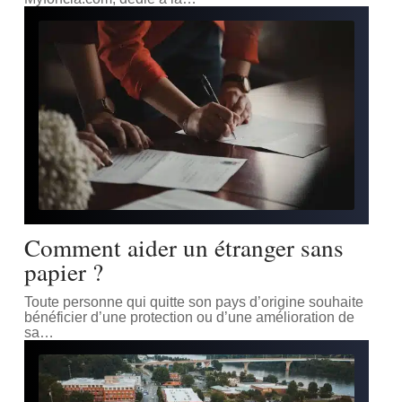
Comment aider un étranger sans
papier ?
Toute personne qui quitte son pays d’origine souhaite
bénéficier d’une protection ou d’une amélioration de
sa
…