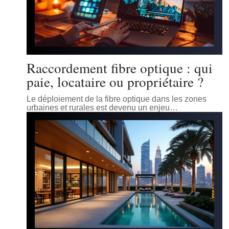
Raccordement fibre optique : qui
paie, locataire ou propriétaire ?
Le déploiement de la fibre optique dans les zones
urbaines et rurales est devenu un enjeu
…