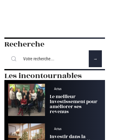
Recherche
Les incontournables
Actus
Le meilleur
investissement pour
améliorer ses
revenus
Actus
Investir dans la