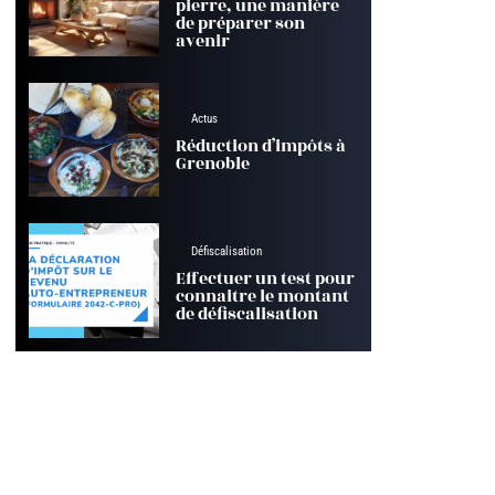
pierre, une manière
de préparer son
avenir
Actus
Réduction d’impôts à
Grenoble
Défiscalisation
Effectuer un test pour
connaitre le montant
de défiscalisation