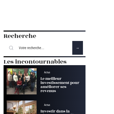
Recherche
Les incontournables
Actus
Le meilleur
investissement pour
améliorer ses
revenus
Actus
Investir dans la