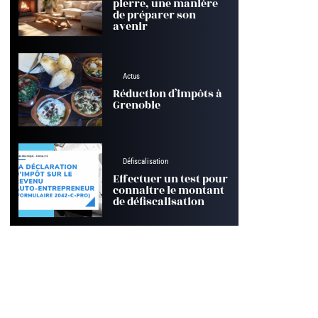
pierre, une manière
de préparer son
avenir
Actus
Réduction d’impôts à
Grenoble
Défiscalisation
Effectuer un test pour
connaitre le montant
de défiscalisation