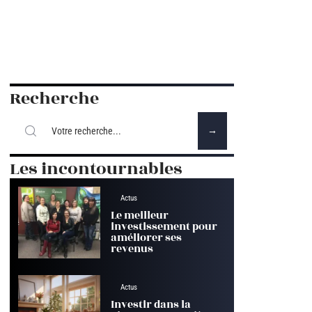
Recherche
Les incontournables
Actus
Le meilleur
investissement pour
améliorer ses
revenus
Actus
Investir dans la