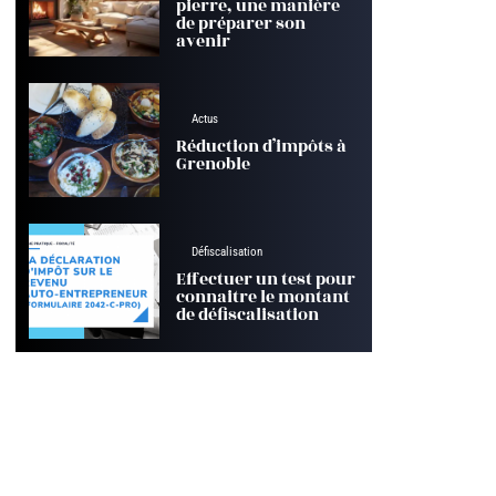
pierre, une manière
de préparer son
avenir
Actus
Réduction d’impôts à
Grenoble
Défiscalisation
Effectuer un test pour
connaitre le montant
de défiscalisation