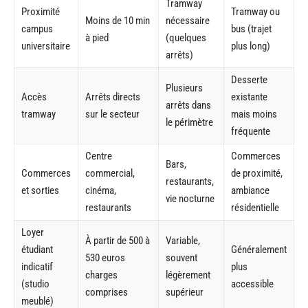
Tramway
Proximité
Tramway ou
Moins de 10 min
nécessaire
campus
bus (trajet
à pied
(quelques
universitaire
plus long)
arrêts)
Desserte
Plusieurs
Accès
Arrêts directs
existante
arrêts dans
tramway
sur le secteur
mais moins
le périmètre
fréquente
Centre
Commerces
Bars,
Commerces
commercial,
de proximité,
restaurants,
et sorties
cinéma,
ambiance
vie nocturne
restaurants
résidentielle
Loyer
À partir de 500 à
Variable,
étudiant
Généralement
530 euros
souvent
indicatif
plus
charges
légèrement
(studio
accessible
comprises
supérieur
meublé)