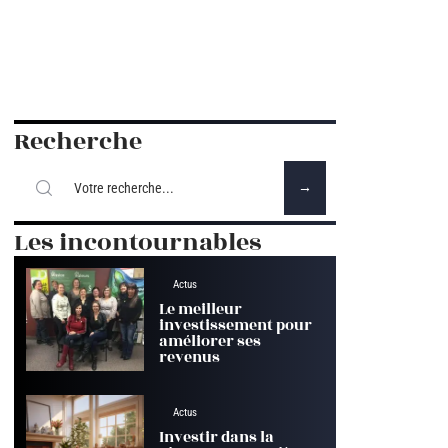
Recherche
Les incontournables
Actus
Le meilleur
investissement pour
améliorer ses
revenus
Actus
Investir dans la