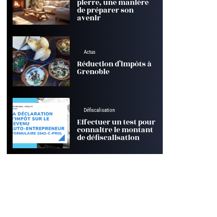
pierre, une manière
de préparer son
avenir
Actus
Réduction d’impôts à
Grenoble
Défiscalisation
Effectuer un test pour
connaitre le montant
de défiscalisation