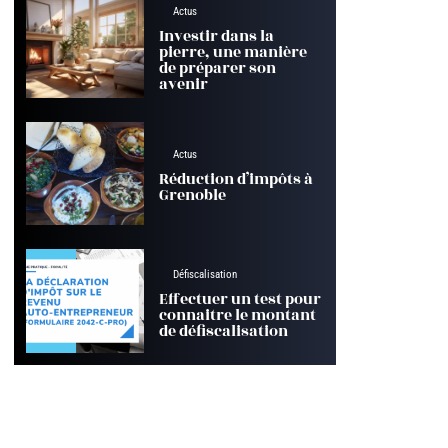
Actus
Investir dans la
pierre, une manière
de préparer son
avenir
Actus
Réduction d’impôts à
Grenoble
Défiscalisation
Effectuer un test pour
connaitre le montant
de défiscalisation