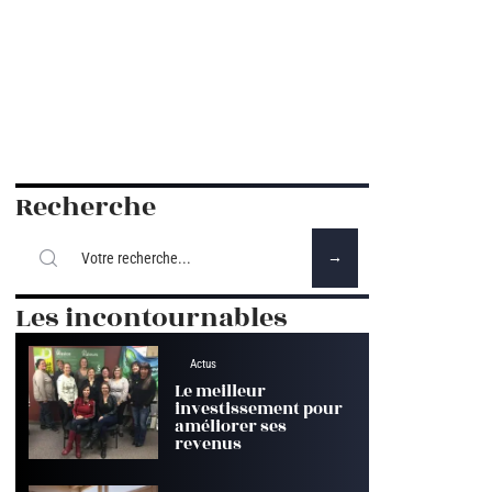
Recherche
Les incontournables
Actus
Le meilleur
investissement pour
améliorer ses
revenus