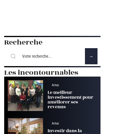
Recherche
Les incontournables
Actus
Le meilleur
investissement pour
améliorer ses
revenus
Actus
Investir dans la