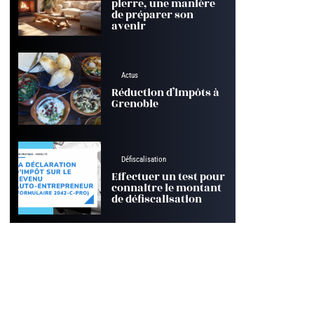
pierre, une manière
de préparer son
avenir
Actus
Réduction d’impôts à
Grenoble
Défiscalisation
Effectuer un test pour
connaitre le montant
de défiscalisation