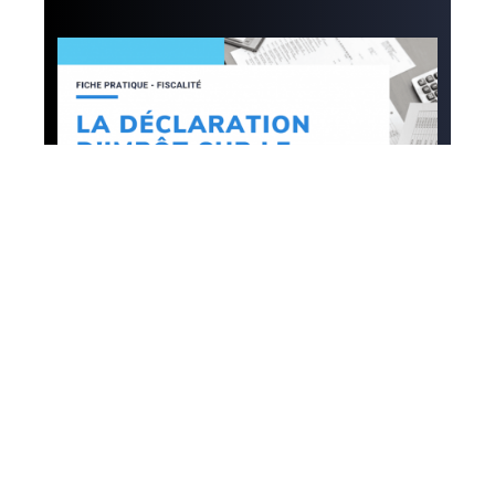
Défiscalisation
Effectuer un test pour
connaitre le montant
de défiscalisation