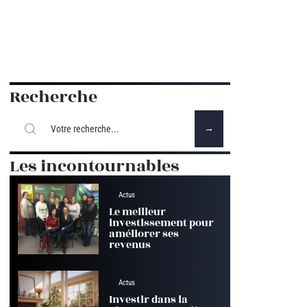
Recherche
Les incontournables
Actus
Le meilleur
investissement pour
améliorer ses
revenus
Actus
Investir dans la