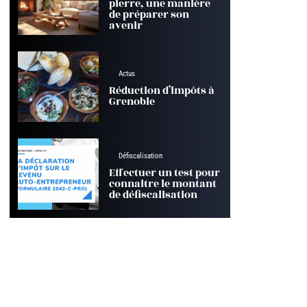
pierre, une manière
de préparer son
avenir
Actus
Réduction d’impôts à
Grenoble
Défiscalisation
Effectuer un test pour
connaitre le montant
de défiscalisation